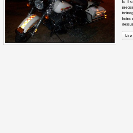
Ici, il
précis
freina
freine 
dessus
Lire 